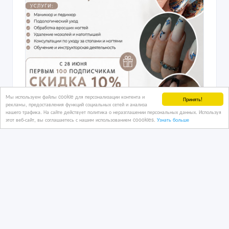
Мы используем файлы cookie для персонализации контента и
Принять!
рекламы, предоставления функций социальных сетей и анализа
нашего трафика. На сайте действует политика о неразглашении персональных данных. Используя
этот веб-сайт, вы соглашаетесь с нашим использованием coookies.
Узнать больше
Подолог и мастер ногтевого сервиса
в Караганде
18/06/2026 12:57