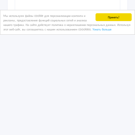
Перемычки плитного типа
Мы используем файлы cookie для персонализации контента и
Принять!
рекламы, предоставления функций социальных сетей и анализа
нашего трафика. На сайте действует политика о неразглашении персональных данных. Используя
этот веб-сайт, вы соглашаетесь с нашим использованием coookies.
Узнать больше
8 дн. назад
Бетон, ЖБИ, цемент
Казахстан, Караганда
75 000 тенге 〒