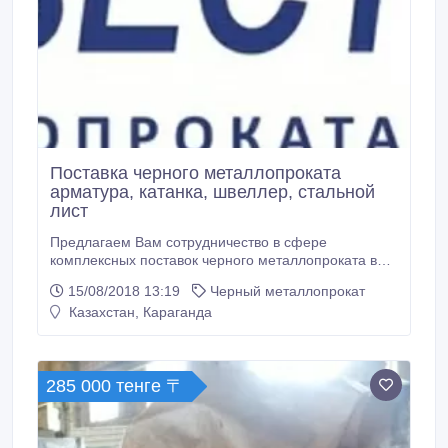
Поставка черного металлопроката
арматура, катанка, швеллер, стальной
лист
Предлагаем Вам сотрудничество в сфере
комплексных поставок черного металлопроката в
Казахстан. В наличии и под заказ металлопрокат -
15/08/2018 13:19
Черный металлопрокат
арматура, швеллер, стальной лист, уголок,
Казахстан, Караганда
профильные трубы, стальные трубы, балка, рельсы
крановые, рельсы железнодорожные, шпунт
ларсена, стойка шахтная, шары мелющие.
Производство.
285 000 тенге 〒