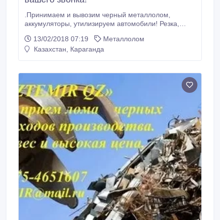
.Принимаем и вывозим черный металлолом,
аккумуляторы, утилизируем автомобили! Резка,
демонтаж металлоконструкций! Погрузочные
13/02/2018 07:19
Металлолом
работы! Высокая цена! Все документы! Лицензия!.
Казахстан, Караганда