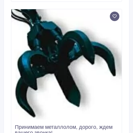
формы, пробивка отверстий округой и овальной
формы разного диаметра, резка полосового
металла), ножницы гильотинные для резки металла
от 4 до 20мм, молота ковочные МА4129А и
МА4132А, пресса механические усилием до 300т,
ножовки механические, правильно отрезные станки,
гарантия на все оборудование 12 месяцев.
Принимаем металлолом, дорого, ждем
вашего звонка!