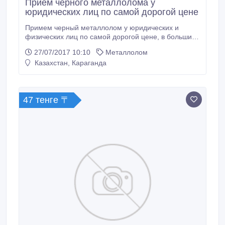
Прием черного металлолома у
юридических лиц по самой дорогой цене
Примем черный металлолом у юридических и
физических лиц по самой дорогой цене, в больших
и малых объемах. Офрмление официальных
27/07/2017 10:10
Металлолом
документов - чеки, счет-фактуры, счета на оплату,
Казахстан, Караганда
договора и пр. Возможен самовывоз..
47 тенге 〒