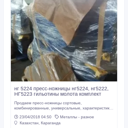
нг 5224 пресс-ножницы нг5224, нг5222,
НГ5223 гильотины молота комплект
Продаем пресс-ножницы сортовые,
комбинированные, универсальные, характеристики
НГ 5222- 370т.руб, , НГ 5223-380т.руб., НГ 5224-
23/04/2018 04:50
Металлы - разное
650т.р, (резка уголка под углом 90 и 45 градусов,
Казахстан, Караганда
пробивка пазов прямоугольной и треугольной