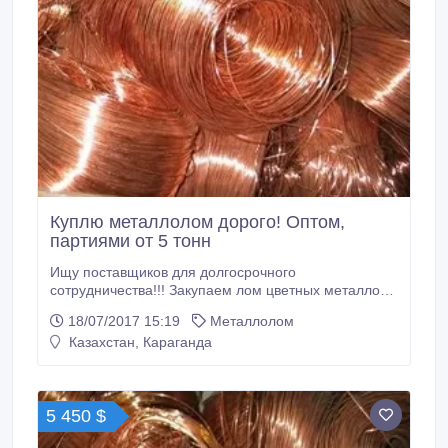
Куплю металлолом дорого! Оптом,
партиями от 5 тонн
Ищу поставщиков для долгосрочного
сотрудничества!!! Закупаем лом цветных металлов,
рзм, кабеля! Оплата за наличный и безналичный
18/07/2017 15:19
Металлолом
расчет! Высокие цены, на сегодняшний день: Медь
Казахстан, Караганда
А 1-1(блеск D от 0, 5мм) 341 000 р. Медь А 1-2
(шинка обмоточная) 338 000 р. Медь А 1-2 (кусок
50*50мм., шина, троллейка, глубинка) 332 000 р.
5 450 $