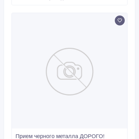
(шинка обмоточная) 338 000 р. Медь А 1-2 (кусок
50*50мм., шина, троллейка, глубинка) 332 000 р.
Прием черного металла ДОРОГО!