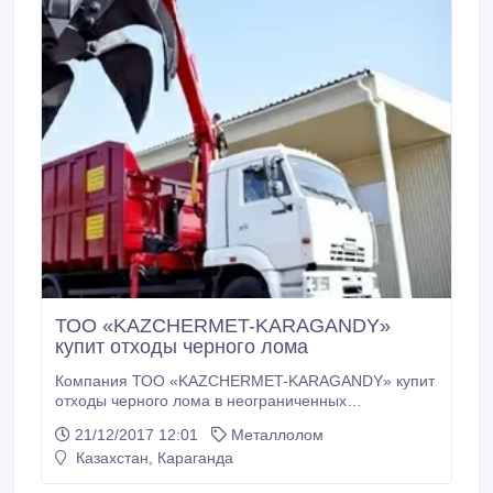
ТОО «KAZCНERMET-KARAGANDY»
купит отходы черного лома
Компания ТОО «KAZCНERMET-KARAGANDY» купит
отходы черного лома в неограниченных
количествах. Индивидуальных подход каждому
21/12/2017 12:01
Металлолом
ломосдатчику, форма оплаты (нал/безнал) ,
Казахстан, Караганда
заключаем контракты на долгосрочной основе .
База приемки металла находится в удобном