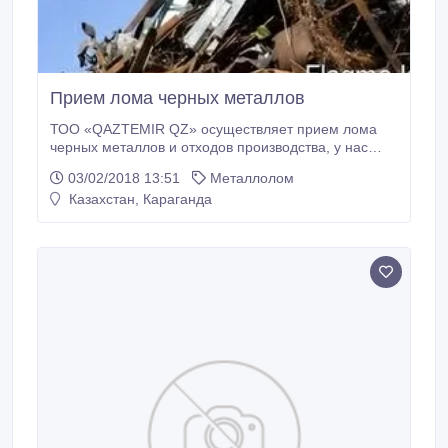
Прием лома черных металлов
ТОО «QAZTEMIR QZ» осуществляет прием лома
черных металлов и отходов производства, у нас
точный вес и высокая цена. Для юридических лиц
03/02/2018 13:51
Металлолом
полный пакет документов. Своим клиентам мы
Казахстан, Караганда
предлагаем самые выгодные условия приема лома
металла. Вы можете заключить с нами
долгосрочное сотрудничество на обоюдовыгодных
условиях.