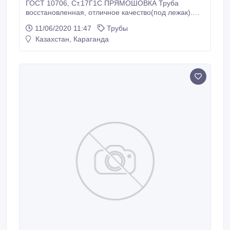
ГОСТ 10706, Ст.17Г1С ПРЯМОШОВКА Труба
восстановленная, отличное качество(под лежак).
Имеется сертификаты и маркировка. Большой
11/06/2020 11:47
Трубы
обьём на базе в Челябинске. Труба в
Казахстан, Караганда
собственности. Доставка ЖД и АВТО. Изоляция
ВУС, ППУ, внутренняя изоляция. Также в наличии
большой обьём(5000тн) восстановленных труб
ф530-1420.