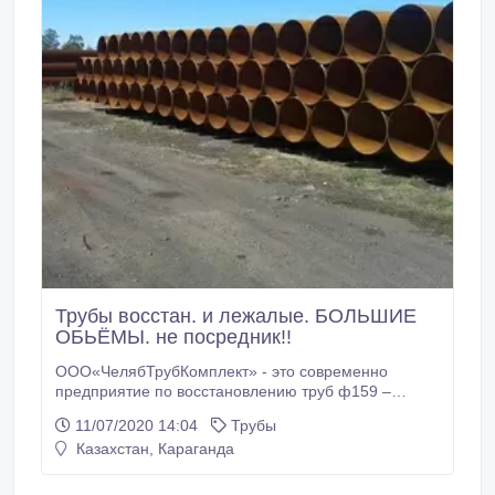
Трубы восстан. и лежалые. БОЛЬШИЕ
ОБЬЁМЫ. не посредник!!
ООО«ЧелябТрубКомплект» - это современно
предприятие по восстановлению труб ф159 –
1420мм. На производственных базах имеются
11/07/2020 14:04
Трубы
постоянные объемы трубной продукции в размере
Казахстан, Караганда
5000тыс/тонн. Трубы диаметром ф530, 630, 720,
820, 1020, 1220, 1420 Новые, лежалые и
восстановленные. Труба восстанавливается в