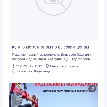
Куплю металлолом по высоким ценам
Покупаю черный металлолом. Есть своя база для
отгрузки и демонтажа, ж/д тупик. Цены договорные,
в зависимости от класса и вида металла. Принимаю
21/12/2017 12:01
Металлы - разное
как разово, так и на постоянной основе, регулярно с
Казахстан, Караганда
заключением контракта на поставку (готов
предоставить официальные документы, рассчитать
по безналу), все.