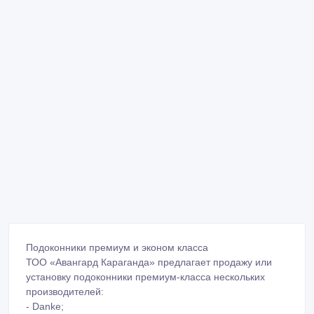
Подоконники премиум и эконом класса
ТОО «Авангард Караганда» предлагает продажу или
установку подоконники премиум-класса нескольких
производителей:
- Danke;
- Кристаллит;
- Moller.
Отличие данных подоконников от обычных:
- красивейший внешний вид;
- большой срок эксплуатации;
- термостойкость;
- большой выбор цветов;
- влагостойкость;
- не выцветает на солнце;
- высокопрочные.