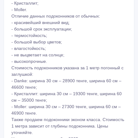
Стоимость подоконников указана за 1 метр погонный с
заглушкой:
- Danke: ширина 30 см – 28900 тенге, ширина 60 см –
46600 тенге;
- Кристаллит: ширина 30 см – 19300 тенге, ширина 60
см – 35000 тенге;
- Moller: ширина 30 см – 27300 тенге, ширина 60 см –
46900 тенге.
Также продаем подоконники эконом класса. Стоимость
1 метра зависит от глубины подоконника. Цены
уточняйте.
Цена актуальна на декабрь 2025 года.
Сделайте свое окно еще красивее!
Почему Вы должны выбрать нас:
1. Обязательное заключение договора у нас в офисе с
образцами материалов и примерами наших работ;
2. Предоплата 50% при заключении договора, оплата
последующих 50% после окончания всех работ;
3. Гарантия в течение 1 года и постгарантийное
обслуживание со скидкой;
4. Минимальные сроки, т.к. у нас несколько бригад
профессиональных монтажников;