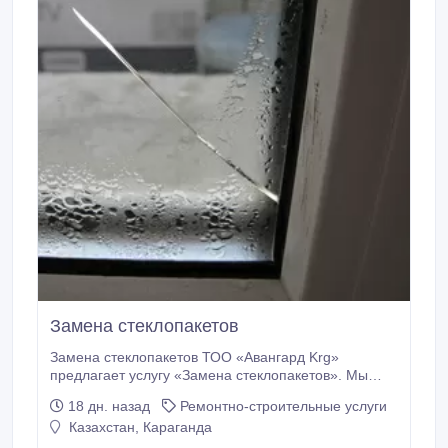
Замена стеклопакетов
Замена стеклопакетов ТОО «Авангард Krg»
предлагает услугу «Замена стеклопакетов». Мы
можем установить следующие виды стеклопакетов:
18 дн. назад
Ремонтно-строительные услуги
тонированный, мультифункциональный,
Казахстан, Караганда
энергосберегающий, двойной, тройной, одинарный,
также можем произвести ремонт стеклопакетов.