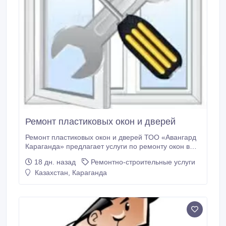
Ремонт пластиковых окон и дверей
Ремонт пластиковых окон и дверей ТОО «Авангард
Караганда» предлагает услуги по ремонту окон в
Караганде. Стоимость работ уточняйте у
18 дн. назад
Ремонтно-строительные услуги
менеджера по телефонам или в офисе. Более
Казахстан, Караганда
подробную информацию Вы можете узнать по
телефонам: 39-59-22, 8-771-535-82-84, 8-707-535-
82-84, 8-708-439-59-22, ватсап (WhatsApp) 8-771-
535-82-84, или в нашем офисе: г.