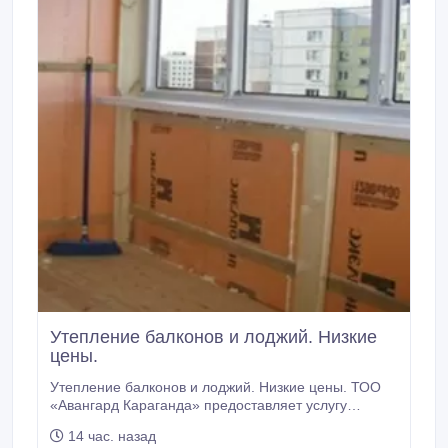
Утепление балконов и лоджий. Низкие
цены.
Утепление балконов и лоджий. Низкие цены. ТОО
«Авангард Караганда» предоставляет услугу
«Утепление балкона». Можно сделать утепление
14 час. назад
балкона под ключ или по отдельности каждую