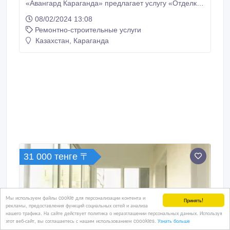
«Авангард Караганда» предлагает услугу «Отделка
балкона» или каждую позицию по отдельности:
08/02/2024 13:08
остекление, пол, стена балконного блока, потолок.
Ремонтно-строительные услуги
Мы можем предложить различные варианты
отделки и разные материалы (панели ПВХ, панели
Казахстан, Караганда
МДФ, сэндвич панели и пенопластовая панель под
кирпич ).
31 000 тенге 〒
Мы используем файлы cookie для персонализации контента и
Принять!
рекламы, предоставления функций социальных сетей и анализа
нашего трафика. На сайте действует политика о неразглашении персональных данных. Используя
этот веб-сайт, вы соглашаетесь с нашим использованием coookies.
Узнать больше