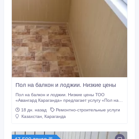
Пол на балкон и лоджии. Низкие цены
Пол на балкон и лоджии. Низкие цены ТОО
«Авангард Караганда» предлагает услугу «Пол на
балконе». Пол делаем следующим образом:
18 дн. назад
Ремонтно-строительные услуги
прокладываем брусы, сверху закрываем
Казахстан, Караганда
влагостойкой ОСБ плитой. Стоимость пола на
стандартные балконы в г.Караганда: -3 метровый
балкон – 30500 тенге; -4, 5 метровый балкон –
50000 тенге; -6 метровый балкон – 53500 тенге;