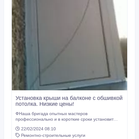
Установка крыши на балконе с обшивкой
потолка. Низкие цены!
ФНаша бригада опытных мастеров
профессионально и в короткие сроки установит
крышу на вашем балконе (лоджии). Установка
22/02/2024 08:10
крыши необходима на верхних этажах домов, т.к.
Ремонтно-строительные услуги
она защищает ваш балкон от влаги. Крыша состоит