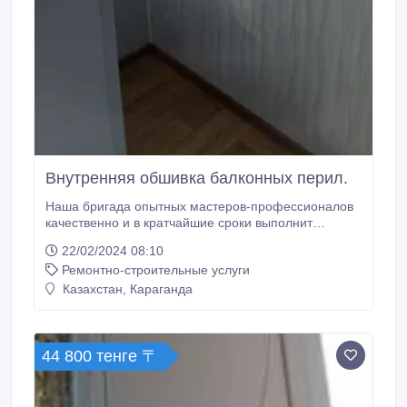
Внутренняя обшивка балконных перил.
Наша бригада опытных мастеров-профессионалов
качественно и в кратчайшие сроки выполнит
обшивку вашего балкона (лоджии). Мы используем
22/02/2024 08:10
только самые качественные материалы от немецких
Ремонтно-строительные услуги
и российских производителей. На ваш выбор
различные материалы для обшивки. По желанию
Казахстан, Караганда
клиента возможна обшивка с утеплением.
44 800 тенге 〒