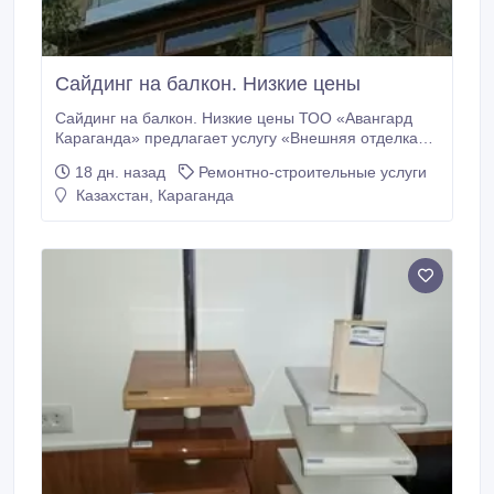
Сайдинг на балкон. Низкие цены
Сайдинг на балкон. Низкие цены ТОО «Авангард
Караганда» предлагает услугу «Внешняя отделка
балкона сайдингом». Мы можем предложить Вам
18 дн. назад
Ремонтно-строительные услуги
несколько вариантов сайдинга: виниловый,
Казахстан, Караганда
акриловый под бревно, под кирпич. В нашем офисе
Вы можете выбрать материал и его цвет. Цена на
отделку стандартного балкона сайдингом.