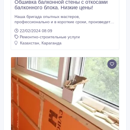
Обшивка балконной стены с откосами
балконного блока. Низкие цены!
Наша бригада опытных мастеров,
профессионально и в короткие сроки, произведет
обшивку балконной стены и установит наружные
22/02/2024 08:09
пластиковые откосы балконного блока. Мы
Ремонтно-строительные услуги
используем только самые качественные материалы.
Своим клиентам мы предложим различные
Казахстан, Караганда
материалы для внутренней обшивки балкона, а
также по желанию возможна обшивка с утеплением.