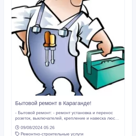
Бытовой ремонт в Караганде!
- Бытовой ремонт: - ремонт установка и перенос
розеток, выключателей, крепление и навеска люстр,
бра; - замена и монтаж электропроводки; -
09/08/2024 05:26
установка плинтусов, порожков, отбойников; -
Ремонтно-строительные услуги
настил ламината, линолеума, кавролина; - кладка