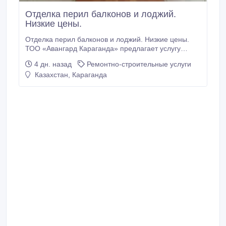
Отделка перил балконов и лоджий.
Низкие цены.
Отделка перил балконов и лоджий. Низкие цены.
ТОО «Авангард Караганда» предлагает услугу
«Обшивка/отделка перил на балконе». Если у вас
4 дн. назад
Ремонтно-строительные услуги
бетонные перила на балконе, и вы хотите их
Казахстан, Караганда
облагородить, тогда Вам к нам. Ваши перила можно
обшить разными материалами: сэндвич панели
(белый пластик), панели ПВХ и МДФ (цвета на
выбор), пенопластовой панелью под кирпич (под
покраску ).