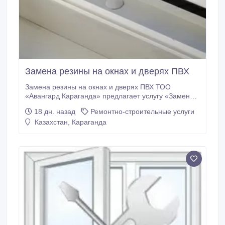
Замена резины на окнах и дверях ПВХ
Замена резины на окнах и дверях ПВХ ТОО
«Авангард Караганда» предлагает услугу «Замена
резины на пластиковых окнах». Со временем
18 дн. назад
Ремонтно-строительные услуги
уплотнительная резина для пластиковых окон
Казахстан, Караганда
истончается и разрушается. Если у вас начало дуть
с окна, то возможно необходимо поменять оконный
уплотнитель. Также Вы можете приобрести
уплотнительную резину у нас в офисе (200 тенге за
1 погонный метр) и установить самостоятельно.