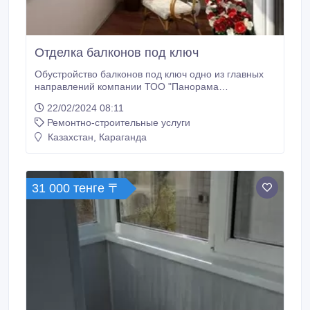
Отделка балконов под ключ
Обустройство балконов под ключ одно из главных
направлений компании ТОО "Панорама
Караганды". Комплексные работы по остеклению и
22/02/2024 08:11
отделке балконов и лоджий мы выполним на
Ремонтно-строительные услуги
высоком уровне и в самые короткие сроки. Особое
внимание уделяем предварительной консультации,
Казахстан, Караганда
а также замеру. В нашем ассортименте большой
выбор материалов для отделки вашего балкона.
31 000 тенге 〒