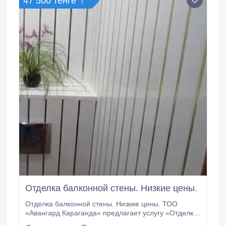
47 500 тенге 〒
Если необходимо утепление пола, то можем
проложить пенопласт за дополнительную плату.
Отделка балконной стены. Низкие цены.
Отделка балконной стены. Низкие цены. ТОО
«Авангард Караганда» предлагает услугу «Отделка
стен балкона». В обшивку стены входят: отделка