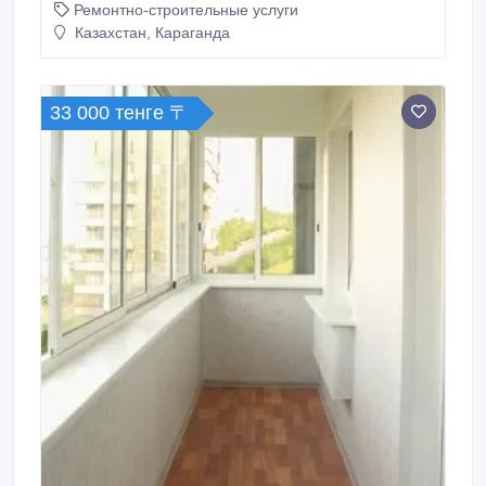
Ремонтно-строительные услуги
позицию: пол, потолок, стена, перила. Балкон
утепляем пеноплексом, пол – пенопластом.
Казахстан, Караганда
Работаем только с нашим материалом..
33 000 тенге 〒