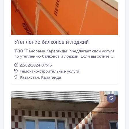
Утепление балконов и лоджий
ТОО "Панорама Караганды" предлагает свои услуги
по утеплению балконов и лоджий. Если вы хотите ,
чтобы ваша лоджия или балкон были более
22/02/2024 07:45
теплыми, по сравнению с обычным остекленным
Ремонтно-строительные услуги
балконом, наши мастера могут дополнительно
утеплить его пеноплексом. Пеноплекс считается
Казахстан, Караганда
самым оптимальным вариантом для утепления
балкона, благодаря его высокой прочности.