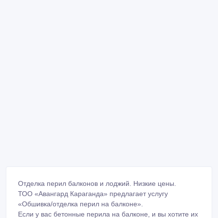
Отделка перил балконов и лоджий. Низкие цены.
ТОО «Авангард Караганда» предлагает услугу
«Обшивка/отделка перил на балконе».
Если у вас бетонные перила на балконе, и вы хотите их
облагородить, тогда Вам к нам. Ваши перила можно
обшить разными материалами: сэндвич панели (белый
пластик), панели ПВХ и МДФ (цвета на выбор),
пенопластовой панелью под кирпич (под покраску ).
Также можно утеплить перила на балконе при условии
обшивки панелями ПВХ или МДФ.
Цена на отделку перил стандартных балконов г.
Караганды:
-3 метровый балкон – 33000 тенге (сэндвич панели);
-4, 5 метровый балкон – 46000 тенге (сэндвич панели);