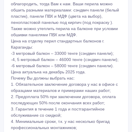
-6 метровый балкон – 58000 тенге (сэндвич панели).
Цена актуальна на декабрь 2025 года.
Почему Вы должны выбрать нас:
1. Обязательное заключение договора у нас в офисе с
образцами материалов и примерами наших работ;
2. Предоплата 50% при заключении договора, оплата
последующих 50% после окончания всех работ;
3. Гарантия в течение 1 года и постгарантийное
обслуживание со скидкой;
4. Минимальные сроки, т.к. у нас несколько бригад
профессиональных монтажников;
5. Контроль качества на всех этапах производства.
Более подробную информацию Вы можете узнать по
телефонам: 39-59-22, 8-771-535-82-84, 8-707-535-82-
84, 8-708-439-59-22, ватсап (WhatsApp) 8-771-535-82-
84, или в нашем офисе: г.Караганда, ул.Комиссарова,
24 (вывеска «Магазин окон»). Спешите, звоните,
приходите, будем ждать Вас.
Группы в соц.сетях: одноклассники
(https://ok.ru/group/53636715643053), вконтакте
(https://vk.com/club148409085), инстаграм