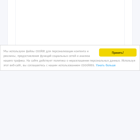
Сварочные аппараты по
полиэтиленовым трубам SUD40-
160M4 (механика)
Мы используем файлы cookie для персонализации контента и
Принять!
рекламы, предоставления функций социальных сетей и анализа
18 час. назад
нашего трафика. На сайте действует политика о неразглашении персональных данных. Используя
этот веб-сайт, вы соглашаетесь с нашим использованием coookies.
Узнать больше
Станки и промышленное оборудование
Казахстан, Караганда
1 тенге 〒