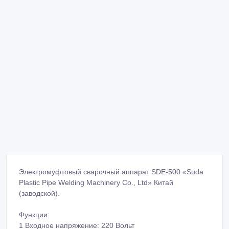
Электромуфтовый сварочный аппарат SDE-500 «Suda
Plastic Pipe Welding Machinery Co., Ltd» Китай
(заводской).
Функции:
1 Входное напряжение: 220 Вольт
2 Режим контроля напряжения и тока.
3 LCD интерфейс, простое управление.
4 Сканер штрих-кодов, plug-and-play, автоматическое
распознавание. (опциональный элемент)
5 Функция плавного пуска, эффективно предотвращает
воздействие на сетку.