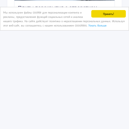
Плиты перекрытия с отверстием
Мы используем файлы cookie для персонализации контента и
Принять!
рекламы, предоставления функций социальных сетей и анализа
нашего трафика. На сайте действует политика о неразглашении персональных данных. Используя
этот веб-сайт, вы соглашаетесь с нашим использованием coookies.
Узнать больше
10 дн. назад
Канализация, водопровод
Казахстан, Караганда
25 225 тенге 〒