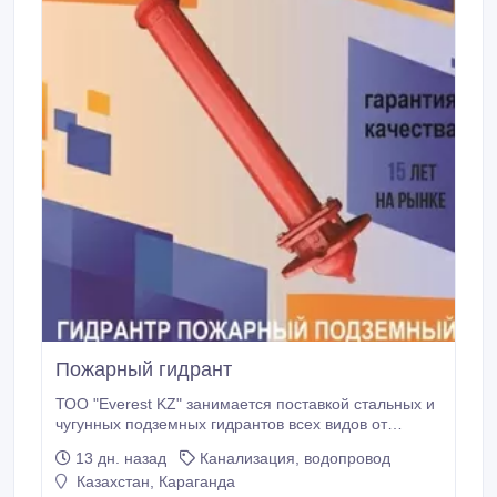
Пожарный гидрант
ТОО "Everest KZ" занимается поставкой стальных и
чугунных подземных гидрантов всех видов от
ведущего российского завода изготовителя по
13 дн. назад
Канализация, водопровод
ценам ниже рыночных. Качество, гарантия,
Казахстан, Караганда
доставка..