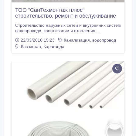
ТОО "СанТехмонтаж плюс"
строительство, ремонт и обслуживание
Строительство наружных сетей и внутренних систем
водопровода, канализации и отопления.
Проектирование. Ремонт и замена подвальной
22/03/2016 15:23
Канализация, водопровод
разводки и стояков. Прочистка канализации.
Казахстан, Караганда
Разморозка труб. Создание эл. утепления сетей
водопровода и канализации при мелкой глубине
прокладывания труб. Прокол грунта
(горизонтальное направленное бурение - ГНБ).