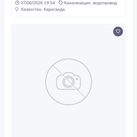
07/06/2026 19:54
Канализация, водопровод
латуни , вал из нержавеющей стали asi 304 Звоните
Казахстан, Караганда
сейчас - подберём оптимальный для вас насос.