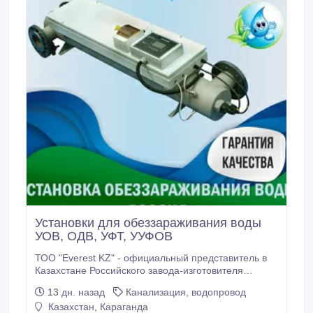
воды; в системах коммунального водоснабжения,
на предприятиях общественного питания,
медицинских и детских учреждениях, в быту и.
Установки для обеззараживания воды
УОВ, ОДВ, УФТ, УУФОВ
ТОО "Everest KZ" - официальный представитель в
Казахстане Российского завода-изготовителя
бактерицидного оборудования предлагает Вам
13 дн. назад
Канализация, водопровод
поставку установок по обеззараживанию питьевой и
Казахстан, Караганда
сточной воды, оборотной и технической воды, для