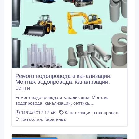
Ремонт водопровода и канализации.
Монтаж водопровода, канализации,
септи
Ремонт водопровода и канализации. Монтаж
водопровода, канализации, септика.
Бестраншейная прокладка ( методом прокола)
11/04/2017 17:46
Канализация, водопровод
Бурение скважин Прочистка канализационных труб
Казахстан, Караганда
(методом промывки) Ликвидация аварий под
давлением. Продажа всех прилагающихся
материалов. Помощь в оформлении технических
условий на подключение водопровода и