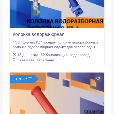
Колонка водоразборная
ТОО "Everest KZ" продает Колонки водоразборные.
Колонка водоразборная служит для забора воды из
водопроводных сетей. Используется
13 дн. назад
Канализация, водопровод
предприятиями ЖКХ для обеспечения населения
Казахстан, Караганда
водой. Технические характеристики: 1. Рабочее
давление, МПа 0, 1-0, 6 2. Условный проход
подающей трубы (в зависимости от типоразмера),
мм 15; 20 3.
1 тенге 〒