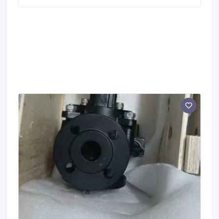
бассейнов и аквапарков, морской воды и для
океанариумов. Установки изготовлены в корпусе из
пищевой нержавеющей стали, укомплектованы
европейской пуско-регулирующей аппаратурой и
надёжными немецкими лампами «Philips», что
гарантирует долгосрочную безотказную работу
оборудования в период всего срока эксплуатации.