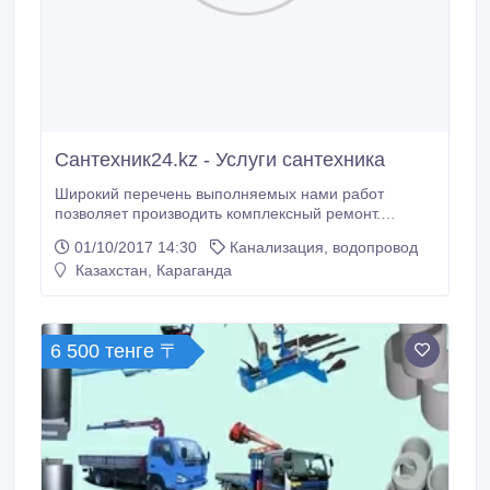
Сантехник24.kz - Услуги сантехника
Широкий перечень выполняемых нами работ
позволяет производить комплексный ремонт.
Оставить онлайн заявку можно на нашем сайте
01/10/2017 14:30
Канализация, водопровод
http://сантехник24.kz Это значит, что в случае если
Казахстан, Караганда
вы обратитесь в нашу компанию, вам не нужно
будет искать сторонние фирмы или специалистов
для выполнения отдельных видов работ.
6 500 тенге 〒