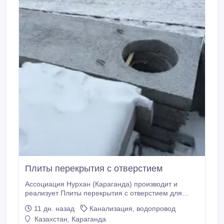
Плиты перекрытия с отверстием
Ассоциация Нурхан (Караганда) производит и
реализует Плиты перекрытия с отверстием для
теплокамер применяются в комплексе при укладке
11 дн. назад
Канализация, водопровод
каналов теплотрасс. Главная задача плиты -
Казахстан, Караганда
перекрытие лотков в месте образования камеры.