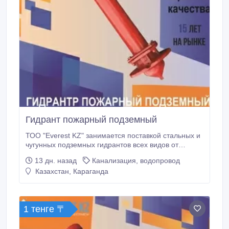
Гидрант пожарный подземный
ТОО "Everest KZ" занимается поставкой стальных и
чугунных подземных гидрантов всех видов от
ведущего российского завода изготовителя по
13 дн. назад
Канализация, водопровод
ценам ниже рыночных. Качество, гарантия,
Казахстан, Караганда
доставка..
1 тенге 〒