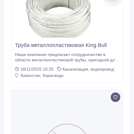
Труба металлопластиковая King Bull
Наша компания предлагает сотрудничество в
области металлопластиковой трубы, пригодной для
спаивания (PERT-AL-PERT), производства
18/11/2015 10:25
Канализация, водопровод
компании King Bull. Данная труба является
Казахстан, Караганда
относительно инновационной в отрасли
высокотемпературных систем теплоснабжения
(Разработка компании DOW 2004 г). Труба из
полиэтилена высокой температурной стойкости
(PERT) обладает всеми характеристиками,
необходимыми для переноса теплоносителя на
высоких температурах (90-95°С), но при этом
является классическим термопластом, т.