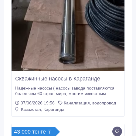
Скважинные насосы в Караганде
Надежные насосы ( насосы завода поставляются
более чем 60 стран мира, многим известным
компаниям) -Поберем насос под ваши задачи (для
07/06/2026 19:56
Канализация, водопровод
скважины, водоснабжения, откачки грунтовых вод,
Казахстан, Караганда
системы отопления, пожарных систем и т.д.)
-Гарантия на насосы, возможность поставки
запчастей, при необходимости можем
укомплектовать насос частотным преобразователем
43 000 тенге 〒
или шкафом управления.