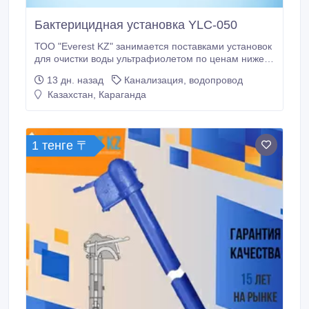
Бактерицидная установка YLC-050
ТОО "Everest KZ" занимается поставками установок
для очистки воды ультрафиолетом по ценам ниже
рыночных. Наши установки изготовлены ведущим
13 дн. назад
Канализация, водопровод
заводом Китая по производству очистного
Казахстан, Караганда
оборудования «YLD Water Processing Equipment
Co., Ltd.». Бактерицидная установка YLCn-050 для
обеззараживания воды ультрафиолетом
предназначена для дезинфекции воды
1 тенге 〒
хозяйственно-питьевого назначения, сточных вод.