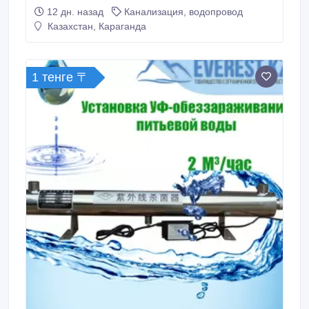
лотков каналов сер. 3.006.1-2/87: П 1-8 (740*420*50,
12 дн. назад
Канализация, водопровод
m=0, 04т.) договорная; П 3-6 (590*2990*70, m=0,
Казахстан, Караганда
30т.) 14500 тенге; П 3-8 (740*570*50, m=0, 05т.)
договорная; П 4-15 (740*570*100, m=0, 11т.
1 тенге 〒