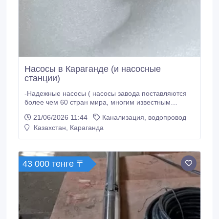
Насосы в Караганде (и насосные
станции)
-Надежные насосы ( насосы завода поставляются
более чем 60 стран мира, многим известным
компаниям) -Поберем насос под ваши задачи (для
21/06/2026 11:44
Канализация, водопровод
скважины, водоснабжения, откачки грунтовых вод,
Казахстан, Караганда
системы отопления, пожарных систем и т.д.)
-Гарантия на насосы, возможность поставки
запчастей, при необходимости можем
укомплектовать насос частотным преобразователем
43 000 тенге 〒
или шкафом управления.