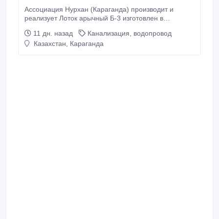
Ассоциация Нурхан (Караганда) производит и
реализует Лоток арычный Б-3 изготовлен в
соответствии с СТ ТОО 40212232-03-2008. Б-3
11 дн. назад
Канализация, водопровод
(2010*510-740*480, m=0, 425т.) Лоток предназначен
Казахстан, Караганда
для укрепления стенок арыков и направления
водяного потока Наличие сертификата соответствия
и СТ-КZ. Условия оплаты предоплата по
согласованию.