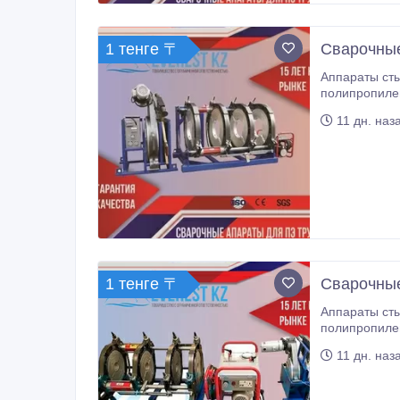
1 тенге 〒
Сварочные
Аппараты стыковой сварк
полипропилен
полиэтиленовые труб
11 дн. наз
материала.
1 тенге 〒
Сварочные
Аппараты стыковой сварк
полипропилен
полиэтиленовые труб
11 дн. наз
материала.