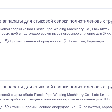
 аппараты для стыковой сварки полиэтиленовых т
и «Suda Plastic Pipe Welding Machinery Co., Ltd» Китай, Ханчжоу Стыковая сварка полиэтиленовых и
овых труб в настоящее время имеет огромное значение для ЖКХ 
ы свариваются при других условиях и другими способами, продиктованными особенностью применяемого
ад
Промышленное оборудование
Казахстан, Караганда
 аппараты для стыковой сварки полиэтиленовых т
и «Suda Plastic Pipe Welding Machinery Co., Ltd» Китай, Ханчжоу Стыковая сварка полиэтиленовых и
овых труб в настоящее время имеет огромное значение для ЖКХ 
ы свариваются при других условиях и другими способами, продиктованными особенностью применяемого
ад
Станки и промышленное оборудование
Казахстан, Караг