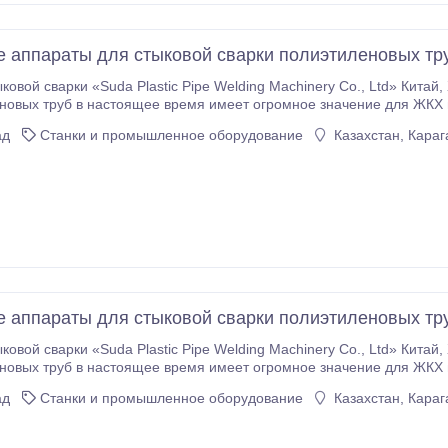
 аппараты для стыковой сварки полиэтиленовых т
и «Suda Plastic Pipe Welding Machinery Co., Ltd» Китай, Ханчжоу Стыковая сварка полиэтиленовых и
овых труб в настоящее время имеет огромное значение для ЖКХ 
ы свариваются при других условиях и другими способами, продиктованными особенностью применяемого
ад
Станки и промышленное оборудование
Казахстан, Караг
 аппараты для стыковой сварки полиэтиленовых т
и «Suda Plastic Pipe Welding Machinery Co., Ltd» Китай, Ханчжоу Стыковая сварка полиэтиленовых и
овых труб в настоящее время имеет огромное значение для ЖКХ 
ы свариваются при других условиях и другими способами, продиктованными особенностью применяемого
ад
Станки и промышленное оборудование
Казахстан, Караг