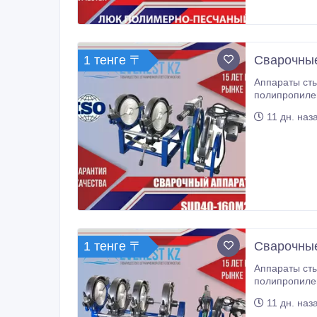
1 тенге 〒
Сварочные
Аппараты стыковой сварк
полипропилен
полиэтиленовые труб
11 дн. наз
материала.
1 тенге 〒
Сварочные
Аппараты стыковой сварк
полипропилен
полиэтиленовые труб
11 дн. наз
материала.