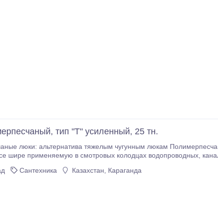
ерпесчаный, тип "Т" усиленный, 25 тн.
 альтернатива тяжелым чугунным люкам Полимерпесчаные люки представляют собой новейшую
я люков из чугуна. Люки данного типа, изготавливаемые из полимерпесчаной (полимеркомпозитной)
ад
Сантехника
Казахстан, Караганда
смеси путем горячего прессования, чаще всего применяются 