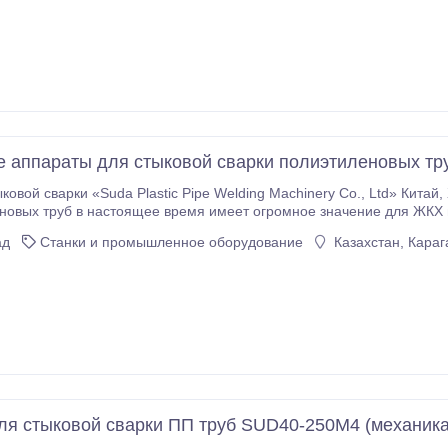
 аппараты для стыковой сварки полиэтиленовых т
и «Suda Plastic Pipe Welding Machinery Co., Ltd» Китай, Ханчжоу Стыковая сварка полиэтиленовых и
овых труб в настоящее время имеет огромное значение для ЖКХ 
ы свариваются при других условиях и другими способами, продиктованными особенностью применяемого
ад
Станки и промышленное оборудование
Казахстан, Караг
ля стыковой сварки ПП труб SUD40-250М4 (механика