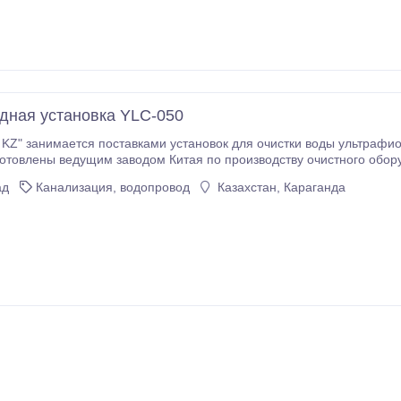
SS304 Блок электропитания БЭУ Смотровое окно интенсивности излучения .
дная установка YLC-050
о ценам ниже рыночных. Наши
готовлены ведущим заводом Китая по производству очистного обору
ад
Канализация, водопровод
Казахстан, Караганда
хозяйственно-питьевого назначения, сточных вод.