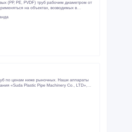
чим диаметром от
-климатических зонах России, Казахстана при температуре не ниже минус 5 ºС.
анда
Suda Plastic Pipe Machinery Co., LTD»,