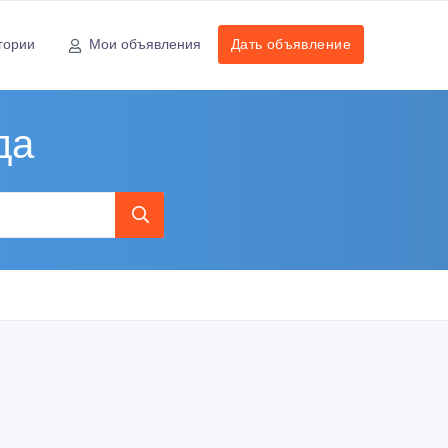
гории
Мои объявления
Дать объявление
да