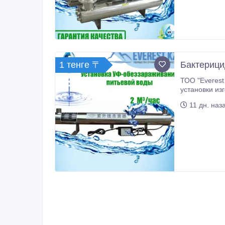
1 тенге 〒
Бактерици
ТОО "Everest KZ" занимается поставками установок для очистки воды ультрафиолетом п
установки из
Ltd.». Бактерицидная установка YLCn-050 для обеззараживания воды ультрафиолетом предназначена для дезинфекции воды
11 дн. наз