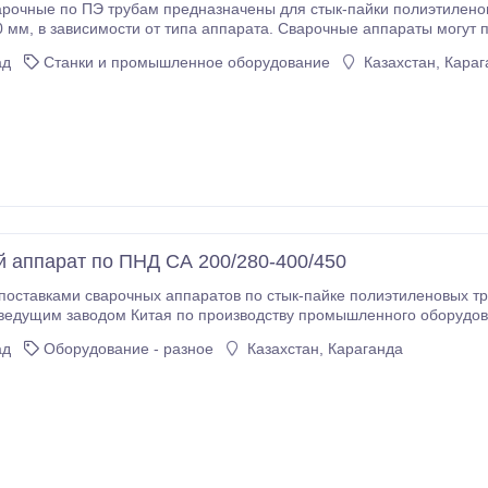
ые по ПЭ трубам предназначены для стык-пайки полиэтиленовых (РР, РЕ, PVDF) труб рабо
няться на объектах, возводимых в
холодной и умеренной строительно
ад
Станки и промышленное оборудование
Казахстан, Караг
 аппарат по ПНД СА 200/280-400/450
х аппаратов по стык-пайке полиэтиленовых труб по ценам ниже рыночных. Наши аппараты
едущим заводом Китая по производству промышленного оборудования «
иентировано на рынок Европы, что говорит о высоком качестве выпускаемой продукции,
ад
Оборудование - разное
Казахстан, Караганда
ным соответствующими сертификатами.