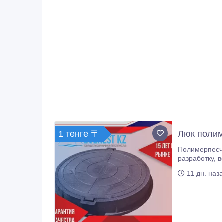
1 тенге 〒
Люк полим
Полимерпесчаные люки:
разработку, все шире применяемую в смотровых колодцах водопроводных, канализационных, тепловых и телефонных сетей в
качестве альтернативы дл
11 дн. наз