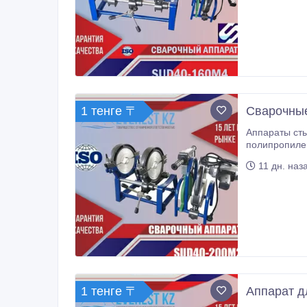
1 тенге 〒
Сварочные
Аппараты стыковой сварк
полипропилен
полиэтиленовые труб
11 дн. наз
материала.
1 тенге 〒
Аппарат д