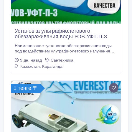
Установка ультрафиолетового
обеззараживания воды УОВ-УФТ-П-3
Наименование: установка обеззараживания воды
под воздействием ультрафиолетового излучения
УОВ-УФТ-П-3 (вода питьевая). Нормативные
9 дн. назад
Сантехника
документы, которым соответствуют
Казахстан, Караганда
изготавливаемые изделия: Технические условия ТУ
4859-001-61580951-2009, . Свидетельство о
государственной регистрации №RU.77.99.32.
1 тенге 〒