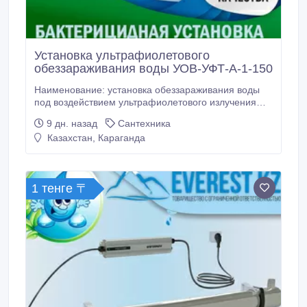
Установка ультрафиолетового
обеззараживания воды УОВ-УФТ-А-1-150
Наименование: установка обеззараживания воды
под воздействием ультрафиолетового излучения
УОВ-УФТ-А-1-150 (вода питьевая). Нормативные
9 дн. назад
Сантехника
документы, которым соответствуют
Казахстан, Караганда
изготавливаемые изделия: Технические условия ТУ
4859-001-61580951-2009, . Свидетельство о
государственной регистрации
№RU.77.99.32.013.Е.005210.03.12 Сертификат.
1 тенге 〒