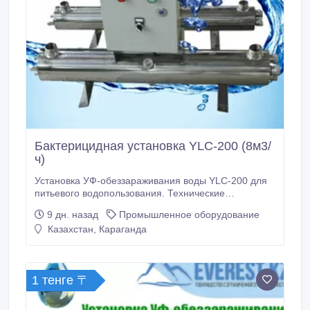
Бактерицидная установка YLC-200 (8м3/
ч)
Установка УФ-обеззараживания воды YLC-200 для
питьевого водопользования. Технические
характеристики: Производительность, м3/час: до 8
9 дн. назад
Промышленное оборудование
Давление, кгс/см2 (min…max): 2…6
Казахстан, Караганда
Гидравлическое сопротивление в установке, кгс/
см2: не более 0, 2 Мощность ламп, Вт: 40
Количество ламп: 3 Ресурс.
1 тенге 〒