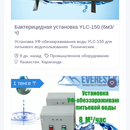
Бактерицидная установка YLC-150 (6м3/
ч)
Установка УФ-обеззараживания воды YLC-150 для
питьевого водопользования. Технические
характеристики: Производительность, м3/час: до 6
9 дн. назад
Промышленное оборудование
Давление, кгс/см2 (min…max): 2…6
Казахстан, Караганда
Гидравлическое сопротивление в установке, кгс/
см2: не более 0, 2 Мощность ламп, Вт: 40
Количество ламп: 2 Ресурс.
1 тенге 〒