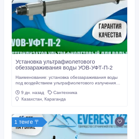
Установка ультрафиолетового
обеззараживания воды УОВ-УФТ-П-2
Наименование: установка обеззараживания воды
под воздействием ультрафиолетового излучения
УОВ-УФТ-П-2 (вода питьевая). Нормативные
9 дн. назад
Сантехника
документы, которым соответствуют
Казахстан, Караганда
изготавливаемые изделия: 1.Технические условия
ТУ 4859-001-61580951-2009, . 2.Свидетельство о
государственной регистрации №RU.77.99.
1 тенге 〒