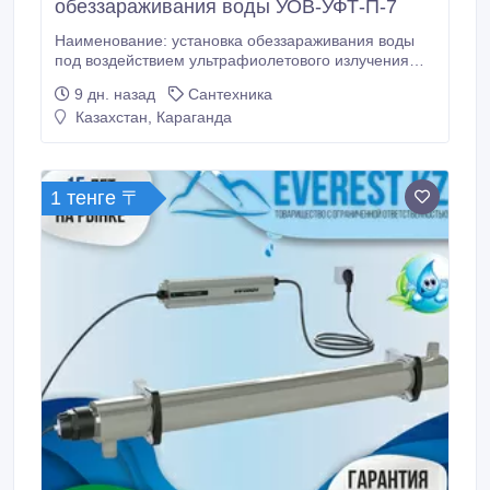
обеззараживания воды УОВ-УФТ-П-7
Наименование: установка обеззараживания воды
под воздействием ультрафиолетового излучения
УОВ-УФТ-П-7 (вода питьевая). Нормативные
9 дн. назад
Сантехника
документы, которым соответствуют
Казахстан, Караганда
изготавливаемые изделия: Технические условия ТУ
4859-001-61580951-2009, . Свидетельство о
государственной регистрации №RU.77.99.32.
1 тенге 〒