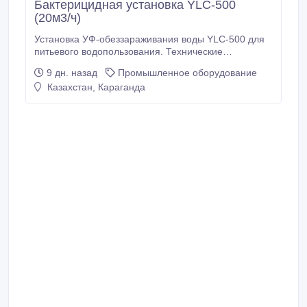
Бактерицидная установка YLC-500
(20м3/ч)
Установка УФ-обеззараживания воды YLC-500 для
питьевого водопользования. Технические
характеристики: Производительность, м3/час: до 20
9 дн. назад
Промышленное оборудование
Давление, кгс/см2 (min…max): 2…6
Казахстан, Караганда
Гидравлическое сопротивление в установке, кгс/
см2: не более 0, 2 Мощность ламп, Вт: 80
Количество ламп: 3 Ресурс.