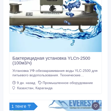
Бактерицидная установка YLCn-2500
(100м3/ч)
Установка УФ-обеззараживания воды YLC-2500 для
питьевого водопользования. Технические
характеристики: Производительность, м3/час: до
9 дн. назад
Промышленное оборудование
100 Давление, кгс/см2 (min…max): 2…6
Казахстан, Караганда
Гидравлическое сопротивление в установке, кгс/
см2: не более 0, 2 Мощность ламп, Вт: 80
Количество ламп: 10 Ресурс.
1 тенге 〒