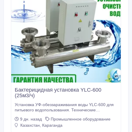
Бактерицидная установка YLC-600
(25м3/ч)
Установка УФ-обеззараживания воды YLC-600 для
питьевого водопользования. Технические
характеристики: Производительность, м3/час: до 25
9 дн. назад
Промышленное оборудование
Давление, кгс/см2 (min…max): 2…6 Гидравлическое
Казахстан, Караганда
сопротивление в установке, кгс/см2: не более 0, 2
Мощность ламп, Вт: 80 Количество ламп: 4 Ресурс