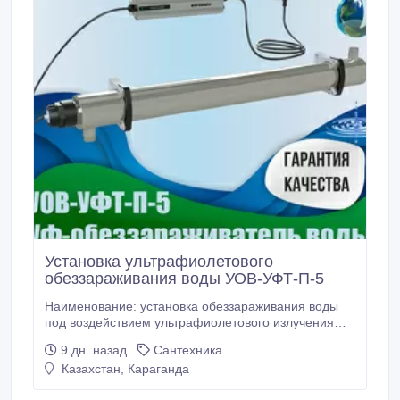
Установка ультрафиолетового
обеззараживания воды УОВ-УФТ-П-5
Наименование: установка обеззараживания воды
под воздействием ультрафиолетового излучения
УОВ-УФТ-П-5 (вода питьевая). Нормативные
9 дн. назад
Сантехника
документы, которым соответствуют
Казахстан, Караганда
изготавливаемые изделия: Технические условия ТУ
4859-001-61580951-2009, . Свидетельство о