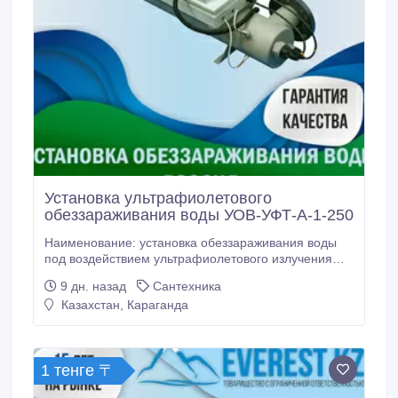
Установка ультрафиолетового
обеззараживания воды УОВ-УФТ-А-1-250
Наименование: установка обеззараживания воды
под воздействием ультрафиолетового излучения
УОВ-УФТ-А-1-250 (вода питьевая). Нормативные
9 дн. назад
Сантехника
документы, которым соответствуют
Казахстан, Караганда
изготавливаемые изделия: Технические условия ТУ
4859-001-61580951-2009, . Свидетельство о
государственной регистрации
№RU.77.99.32.013.Е.005210.03.12 Сертификат.
1 тенге 〒