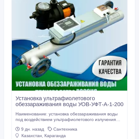
Установка ультрафиолетового
обеззараживания воды УОВ-УФТ-А-1-200
Наименование: установка обеззараживания воды
под воздействием ультрафиолетового излучения
УОВ-УФТ-А-1-200 (вода питьевая). Нормативные
9 дн. назад
Сантехника
документы, которым соответствуют
Казахстан, Караганда
изготавливаемые изделия: Технические условия ТУ