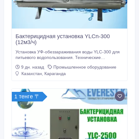
Бактерицидная установка YLCn-300
(12м3/ч)
Установка УФ-обеззараживания воды YLC-300 для
питьевого водопользования. Технические
характеристики: Производительность, м3/час: до 12
9 дн. назад
Промышленное оборудование
Давление, кгс/см2 (min…max): 2…6
Казахстан, Караганда
Гидравлическое сопротивление в установке, кгс/
см2: не более 0, 2 Мощность ламп, Вт: 40
Количество ламп: 4 Ресурс.
1 тенге 〒