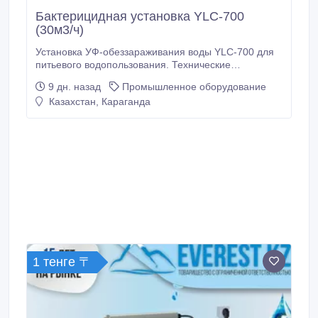
Бактерицидная установка YLC-700
(30м3/ч)
Установка УФ-обеззараживания воды YLC-700 для
питьевого водопользования. Технические
характеристики: Производительность, м3/час: до 30
9 дн. назад
Промышленное оборудование
Давление, кгс/см2 (min…max): 2…6
Казахстан, Караганда
Гидравлическое сопротивление в установке, кгс/
см2: не более 0, 2 Мощность ламп, Вт: 80
Количество ламп: 4 Ресурс.
1 тенге 〒