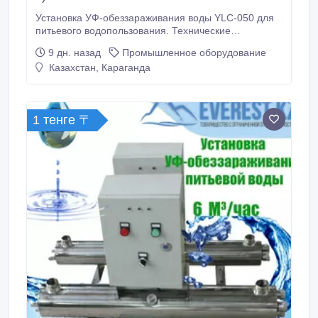
Установка УФ-обеззараживания воды YLC-050 для
питьевого водопользования. Технические
характеристики: Производительность, м3/час: до 2
9 дн. назад
Промышленное оборудование
Давление, кгс/см2 (min…max): 2…6
Казахстан, Караганда
Гидравлическое сопротивление в установке, кгс/
см2: не более 0, 2 Мощность ламп, Вт: 40
Количество.
1 тенге 〒