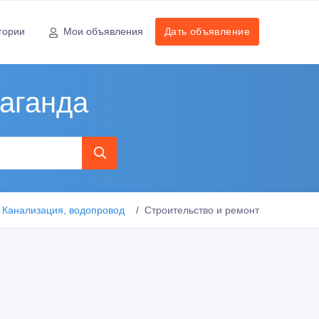
гории
Мои объявления
Дать объявление
раганда
Канализация, водопровод
Строительство и ремонт