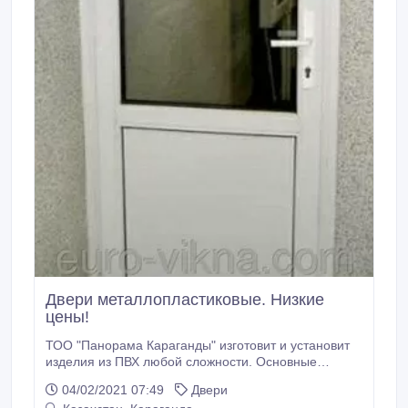
Двери металлопластиковые. Низкие
цены!
ТОО "Панорама Караганды" изготовит и установит
изделия из ПВХ любой сложности. Основные
преимущества металлопластиковых дверей, это –
04/02/2021 07:49
Двери
тепло- и звукоизоляция, которые имеют особую