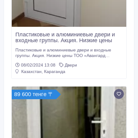
Пластиковые и алюминиевые двери и
входные группы. Акция. Низкие цены
Пластиковые и алюминиевые двери и входные
группы. Акция. Низкие цены ТОО «Авангард
Караганда» предлагает установить пластиковые
08/02/2024 13:08
Двери
двери и входные группы. Также Вы можете
Казахстан, Караганда
приобрести дилерское изделие без монтажа и
установить самостоятельно. Пластиковые двери в
Караганде можно установить у нас по акции:
«Немецкий профиль по цене турецкого!» Спешите!
89 600 тенге 〒
Цены на стандартные пластиковые двери: -дверь из
дверного профиля ПВХ (можно закрывать на ключ):
- от 104200 тенге (белый цвет, немецкий профиль
Функе); - от 180800 тенге (коричневый цвет,
немецкий профиль Функе).