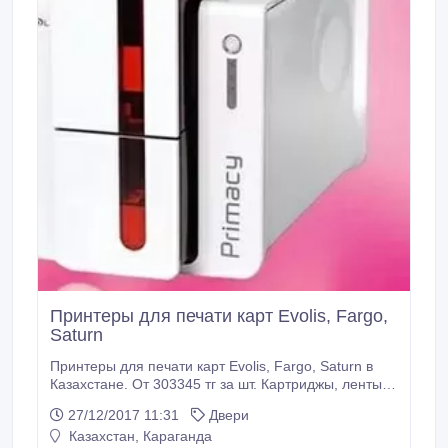
Принтеры для печати карт Evolis, Fargo,
Saturn
Принтеры для печати карт Evolis, Fargo, Saturn в
Казахстане. От 303345 тг за шт. Картриджы, ленты,
расходные материалы. Низкие цены. Широкий
27/12/2017 11:31
Двери
ассортимент. Оптовикам и монтажным
Казахстан, Караганда
организациям скидки..