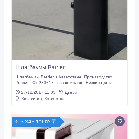
Шлагбаумы Barrier
Шлагбаумы Barrier в Казахстане. Производство
Россия. От 233618 тг за комплект. Низкие цены.
Широкий ассортимент. Оптовикам и монтажным
27/12/2017 11:33
Двери
организациям скидки..
Казахстан, Караганда
303 345 тенге 〒