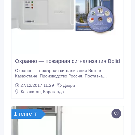
Охранно — пожарная сигнализация Bolid
Охранно — пожарная сигнализация Bolid в
Казахстане. Производство Россия. Поставка
оборудования, монтаж. Низкие цены. Широкий
27/12/2017 11:29
Двери
ассортимент. Оптовикам и монтажным
Казахстан, Караганда
организациям скидки..
1 тенге 〒