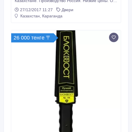
Казахстане. Производство Россия. Низкие цены. От
490000 тг за шт. Широкий ассортимент. Оптовикам и
27/12/2017 11:27
Двери
монтажным организациям скидки..
Казахстан, Караганда
26 000 тенге 〒