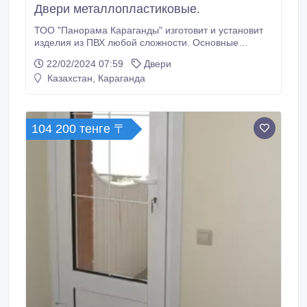
Двери металлопластиковые.
ТОО "Панорама Караганды" изготовит и установит
изделия из ПВХ любой сложности. Основные
преимущества металлопластиковых дверей, это –
22/02/2024 07:59
Двери
тепло- и звукоизоляция, которые имеют особую
Казахстан, Караганда
ценность в частных домах, квартирах с проблемами
отопления и офисах, находящихся в шумных
местах города. Разные уровни защиты, позволяют
использовать двери ПВХ как межкомнатные,
104 200 тенге 〒
балконные и входные.