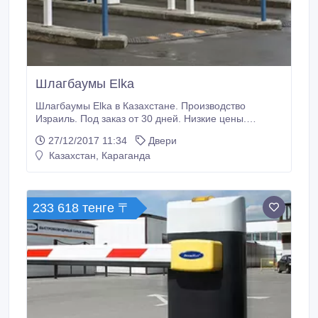
Шлагбаумы Elka
Шлагбаумы Elka в Казахстане. Производство
Израиль. Под заказ от 30 дней. Низкие цены.
Широкий ассортимент. Оптовикам и монтажным
27/12/2017 11:34
Двери
организациям скидки..
Казахстан, Караганда
233 618 тенге 〒