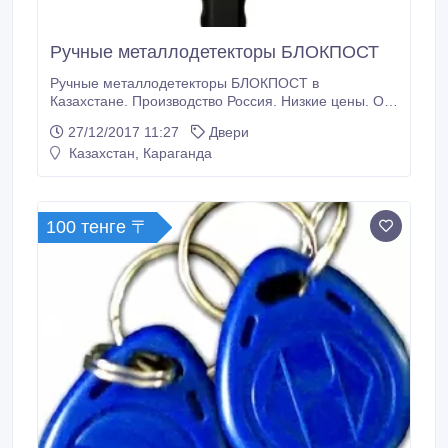
Ручные металлодетекторы БЛОКПОСТ
Ручные металлодетекторы БЛОКПОСТ в
Казахстане. Производство Россия. Низкие цены. От
26000 тг за шт. Широкий ассортимент. Оптовикам и
27/12/2017 11:27
Двери
монтажным организациям скидки..
Казахстан, Караганда
100 тенге 〒