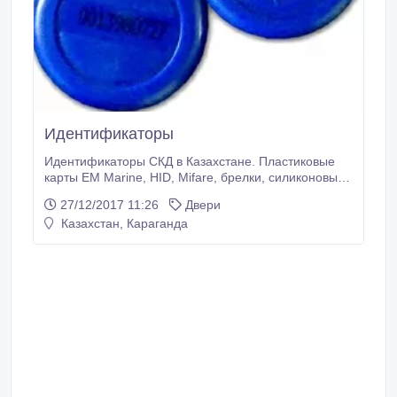
Идентификаторы
Идентификаторы СКД в Казахстане. Пластиковые
карты EM Marine, HID, Mifare, брелки, силиконовые,
тканевые браслеты, радиобрелки, ключи от
27/12/2017 11:26
Двери
домофонов. Низкие цены. Широкий ассортимент.
Казахстан, Караганда
Оптовикам скидки..