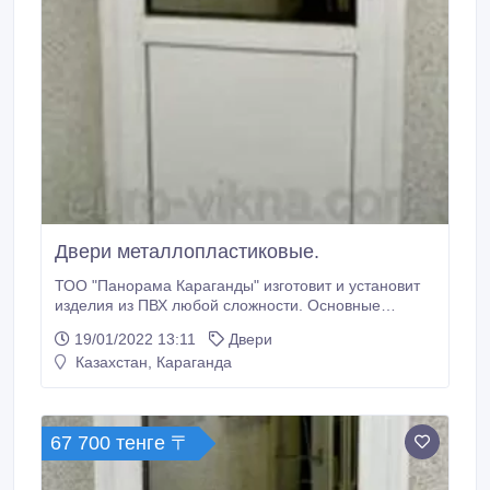
Двери металлопластиковые.
ТОО "Панорама Караганды" изготовит и установит
изделия из ПВХ любой сложности. Основные
преимущества металлопластиковых дверей, это –
19/01/2022 13:11
Двери
тепло- и звукоизоляция, которые имеют особую
Казахстан, Караганда
ценность в частных домах, квартирах с проблемами
отопления и офисах, находящихся в шумных
местах города. Разные уровни защиты, позволяют
использовать двери ПВХ как межкомнатные,
67 700 тенге 〒
балконные и входные.