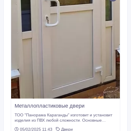
Металлопластиковые двери
ТОО "Панорама Караганды" изготовит и установит
изделия из ПВХ любой сложности. Основные
преимущества металлопластиковых дверей, это –
05/02/2025 11:43
Двери
тепло- и звукоизоляция, которые имеют особую