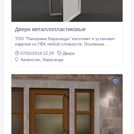
Двери металлопластиковые
ТОО "Панорама Караганды" изготовит и установит
изделия из ПВХ любой сложности. Основные
преимущества металлопластиковых дверей, это –
07/02/2019 12:29
Двери
тепло- и звукоизоляция, которые имеют особую
Казахстан, Караганда
ценность в частных домах, квартирах с проблемами
отопления и офисах, находящихся в шумных
местах города. Разные уровни защиты, позволяют
использовать двери ПВХ как межкомнатные,
балконные и входные.