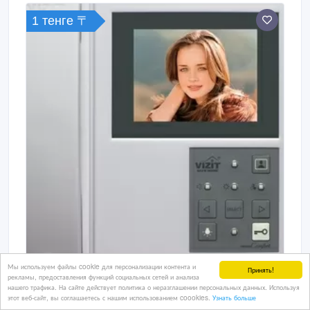
1 тенге 〒
Мы используем файлы cookie для персонализации контента и
Принять!
рекламы, предоставления функций социальных сетей и анализа
Видеодомофоны Optimus, Slinex, VISIT
нашего трафика. На сайте действует политика о неразглашении персональных данных. Используя
этот веб-сайт, вы соглашаетесь с нашим использованием coookies.
Узнать больше
Видеодомофоны Optimus, Slinex, VISIT в