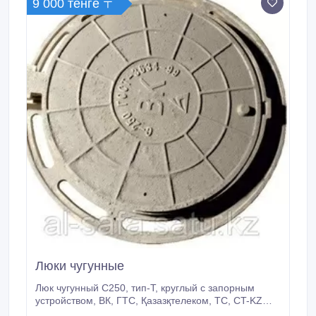
9 000 тенге 〒
Люки чугунные
Люк чугунный С250, тип-Т, круглый с запорным
устройством, ВК, ГТС, Қазазқтелеком, ТС, CT-KZ
600х780х85, Масса - 105, нагрузка -15 т.