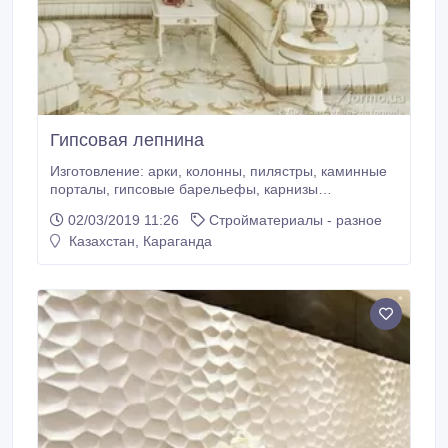
Гипсовая лепнина
Изготовление: арки, колонны, пилястры, каминные
порталы, гипсовые барельефы, карнизы
потолочные и стеновые, дверные проемы,
02/03/2019 11:26
Стройматериалы - разное
потолочные розетки, орнамент 3D панели гипсовые.
Казахстан, Караганда
ТД Тумар.