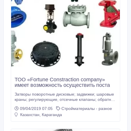
ТОО «Fortune Constraction company»
имеет возможность осуществить поста
Затворы поворотные дисковые; задвижки; шаровые
краны; регулирующие, отсечные клапаны; обратные
клапаны; предохранительные клапаны; задвижки
09/04/2019 07:05
Стройматериалы - разное
шланговые; клапаны распределительные; клапаны
Казахстан, Караганда
смесительные; конденсатоотводчики и др. Поставка
осуществляется под заказ в минимальные сроки.
Более подробную информацию можно получить у