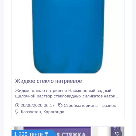
Жидкое стекло натриевое
Жидкое стекло натриевое Насыщенный водный
щелочной раствор стекловидных силикатов натрия.
Это студнеобразная жидкость от бесцветного до
20/08/2020 06:17
Стройматериалы - разное
светло-коричневого цвета, содержащая в водном
Казахстан, Караганда
растворе окись натрия, двуокись кремния,
коллоидную кремниевую кислоту и
модифицированные присадки. Химическая
формула: Na2O(SiO2)n.
1 235 тенге 〒