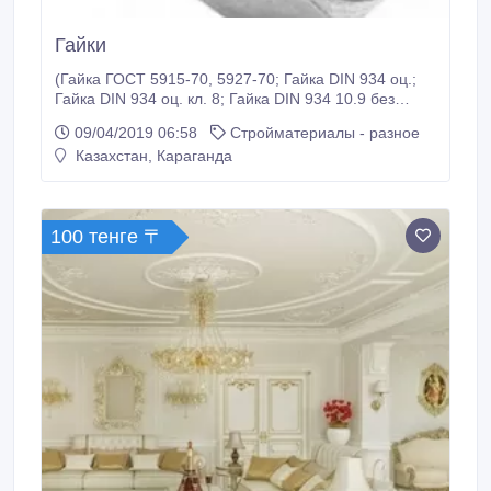
Гайки
(Гайка ГОСТ 5915-70, 5927-70; Гайка DIN 934 оц.;
Гайка DIN 934 оц. кл. 8; Гайка DIN 934 10.9 без
покрытия; Гайка ГОСТ 52645-2006 сталь 40Х Селект
09/04/2019 06:58
Стройматериалы - разное
кл 10; Гайка с нейлоновым кольцом DIN 985; Гайка
Казахстан, Караганда
шестигранная с фланцем DIN6923; Гайка
барашковая DIN 315; Гайка соединительная
(переходная) DIN 6334; Гайка колпачковая DIN
1587; Гайка Мебельная DIN 1624; Гайка корончатая
100 тенге 〒
DIN 935).