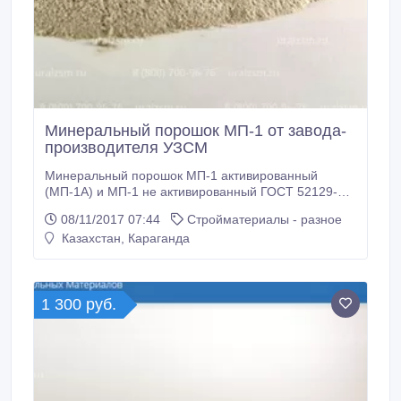
Минеральный порошок МП-1 от завода-
производителя УЗСМ
Минеральный порошок МП-1 активированный
(МП-1А) и МП-1 не активированный ГОСТ 52129-
2003 для производства асфальта. Служит в качестве
08/11/2017 07:44
Стройматериалы - разное
заполнителя, повышающего структурированность,
Казахстан, Караганда
вязкость и клейкость битума, улучшает
пластичность, упругость, и прочность, увеличивает
долговечность дорожного покрытия..
1 300 руб.