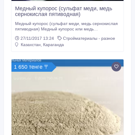
Медный купорос (сульфат меди, медь
сернокислая пятиводная)
Медный купорос (сульфат меди, медь сернокислая
пятиводная) Медный купорос или медь
сернокислая 5-водная представляет собой синие
27/11/2017 13:24
Стройматериалы - разное
кристаллы или синий кристаллический порошок без
Казахстан, Караганда
запаха, металлического вкуса. Медный купорос -
это распространенное название сульфата меди
(CuSO4), неорганического соединения, которое
получило широчайшее распространение в сельском
1 650 тенге 〒
хозяйстве, а также химической промышленности.