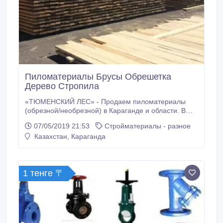
Пиломатериалы Брусы Обрешетка
Дерево Стропила
«ТЮМЕНСКИЙ ЛЕС» - Продаем пиломатериалы
(обрезной/необрезной) в Караганде и области. В
наличии: - Пиломатериалы (обрезной/необрезной) -
07/05/2019 21:53
Стройматериалы - разное
Брус - Стропила - Обрешетка - OSB - Профлист.
Казахстан, Караганда
Продаем ТОЛЬКО первосортный Российский лес.
Всех стандартных размеров. От объема есть
скидки. Наличный, безналичный расчет.
1 тенге 〒