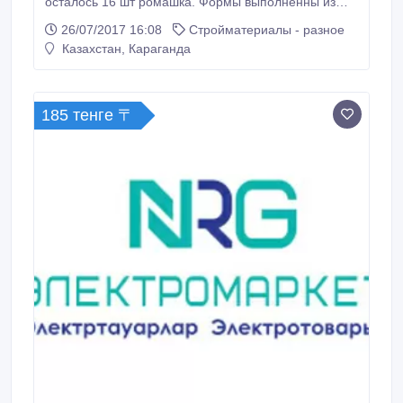
осталось 16 шт ромашка. Формы выполненны из
толстой резины, качественные, толщина формы 2
26/07/2017 16:08
Стройматериалы - разное
см. высота 6.5 см. подробности по ватссапу
Казахстан, Караганда
+77759504255.
185 тенге 〒