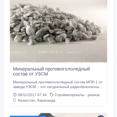
Минеральный противогололедный
состав от УЗСМ
Минеральный противогололедный состав МПР-1 от
завода УЗСМ – это натуральный радиобезопасный
и экологически чистый продукт для посыпки
08/11/2017 07:44
Стройматериалы - разное
территорий в районах жилых домов и пешеходных
Казахстан, Караганда
зон..