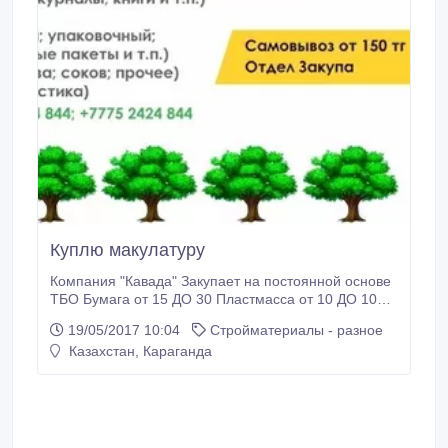
Куплю макулатуру
Компания "Кавада" Закупает на постоянной основе
ТБО Бумага от 15 ДО 30 Пластмасса от 10 ДО 100
Полиэтилен от 50 до 80 Канистра пластиковая от 30
19/05/2017 10:04
Стройматериалы - разное
до 55 Банка аллюминивая от 100 и выше. Цены
Казахстан, Караганда
указанны с учетом нашего выезда и погрузки!
Вывозим от 50кг!!! При условии сотрудничества.