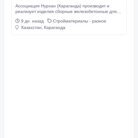
Ассоциация Нурхан (Караганда) производит и
реализует изделия сборные железобетонные для
водоотводных сооружений автодорог. Лоток
9 дн. назад
Стройматериалы - разное
прикромочный Б1-20-50 это элемент дорожного
Казахстан, Караганда
полотна при отведении и сборе паводковых или
сточных вод с автомобильных дорог.
Устанавливается вдоль дороги по обеим сторонам,
обеспечивая водоотвод.