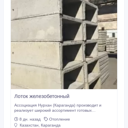
Лоток железобетонный
Ассоциация Нурхан (Караганда) производит и
реализует широкий ассортимент готовых
конструкций строительных для устройства
8 дн. назад
Отопление
водоводов и иных коммуникаций, в том числе Лотки
Казахстан, Караганда
железобетонные сер. 3.006.1-2/87. Марки: Л 4-8/4