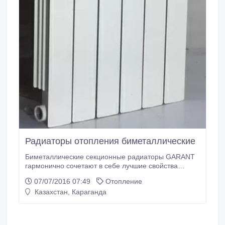
Радиаторы отопления биметаллические
Биметаллические секционные радиаторы GARANT
гармонично сочетают в себе лучшие свойства
трубчатых стальных и алюминиевых радиаторов: 1.
07/07/2016 07:49
Отопление
долговечность (средний срок их эксплуатации —
Казахстан, Караганда
около двадцати лет); 2. высокий уровень
теплоотдачи — 170 Вт (межосевое расстояние —
500 мм); 3. необычайную прочность; 4.