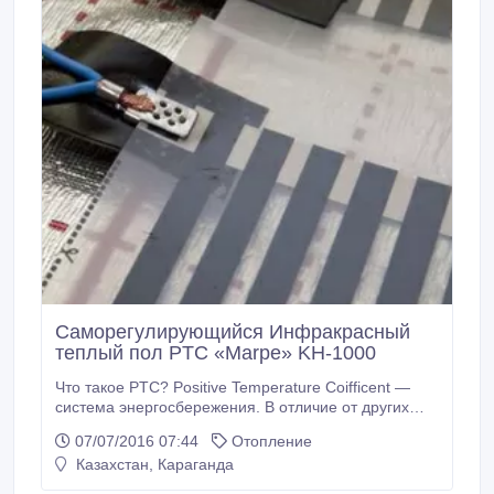
Саморегулирующийся Инфракрасный
теплый пол PTC «Marpe» KH-1000
Что такое PTC? Positive Temperature Coifficent ―
система энергосбережения. В отличие от других
аналоговых теплых полов, система PTC позволяет
07/07/2016 07:44
Отопление
экономить на потреблении электроэнергии, что
Казахстан, Караганда
положительно сказывается на бюджете. Он, как и
все пленочные полы, практически не излучает