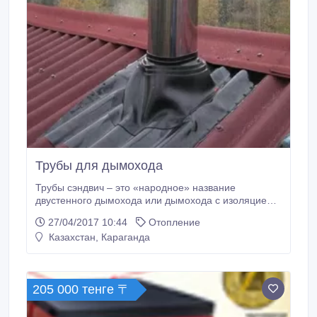
Трубы для дымохода
Трубы сэндвич – это «народное» название
двустенного дымохода или дымохода с изоляцией,
если быть точным. Уже испытанные на практике
27/04/2017 10:44
Отопление
владельцами преимущества сэндвич труб перед
Казахстан, Караганда
одностенными трубами, являются решающим
фактором при выборе труб для дымохода. Первое –
высокая степень противопожарной безопасности.
205 000 тенге 〒