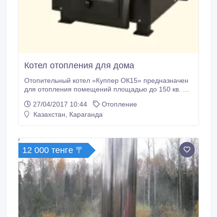
Котел отопления для дома
Отопительный котел »Куппер ОК15» предназначен
для отопления помещений площадью до 150 кв. м.
Регулятор тяги и газовая горелка не входят в
27/04/2017 10:44
Отопление
базовую комплектацию. Универсальный котёл
Казахстан, Караганда
«Куппер» — это мощное одноконтурное
отопительное оборудование в компактном
исполнении, эффективно отапливающее
помещения площадью до 150 кв.
12 000 тенге 〒