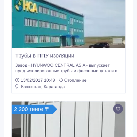
Трубы в ППУ изоляции
Завод «HYUNWOO CENTRAL ASIA» выпускает
предъизолированные трубы и фасонные детали в
пенополиуретановой теплоизоляции с
13/02/2017 10:49
Отопление
полиэтиленовой гидрозащитной оболочкой.
Казахстан, Караганда
Продукция соответствует международным
стандартам: KS Q ISO 9001 : 2009/ISO 9001 : 2008
ТОО «HYUNWOO CENTRAL ASIA» (Хёнву Централ
Азия) ― Совместный проект Казахстанских и
2 200 тенге 〒
Южнокорейских инвесторов, имеющих опыт
создания аналогичного производства на территории
Республики Корея.