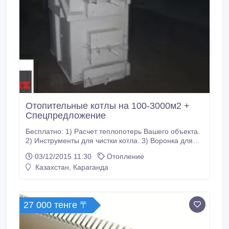
Отопительные котлы на 100-3000м2 +
Спецпредложение
Бесплатно: 1) Расчет теплопотерь Вашего объекта.
2) Инструменты для чистки котла. 3) Воронка для
удобной погрузки твердого топлива. Работаем по
03/12/2015 11:30
Отопление
всему Казахстану. ТОО «КМК.KZ» Котлы на твердом
Казахстан, Караганда
топливе. Автоматические. Длительного горения. Мы
занимаемся: - Проектированием, изготовлением,
ремонтом и монтажом котлов.
27 000 тенге 〒