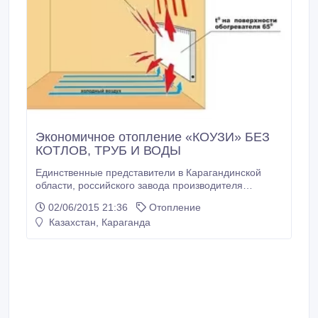
Экономичное отопление «КОУЗИ» БЕЗ
КОТЛОВ, ТРУБ И ВОДЫ
Единственные представители в Карагандинской
области, российского завода производителя
Энергосберегающих радиаторов «КОУЗИ».
02/06/2015 21:36
Отопление
БОЛЬШЕ НЕ НАДО ТОПИТЬ ПЕЧКУ, ПОКУПАТЬ
Казахстан, Караганда
УГОЛЬ! С СИСТЕМОЙ ОТОПЛЕНИ КОУЗИ ВЫ
ЗАБУДИТЕ ОБО ВСЕМ ЭТОМ! Вы просто
устанавливаете нужную температуру на
терморегуляторе, и наслаждаетесь приятным
теплом.