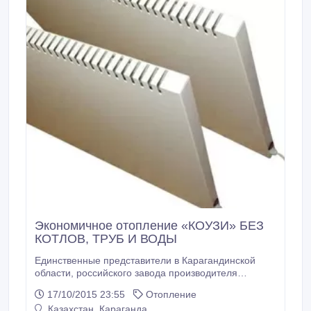
Экономичное отопление «КОУЗИ» БЕЗ
КОТЛОВ, ТРУБ И ВОДЫ
Единственные представители в Карагандинской
области, российского завода производителя
Энергосберегающих радиаторов «КОУЗИ».
17/10/2015 23:55
Отопление
БОЛЬШЕ НЕ НАДО ТОПИТЬ ПЕЧКУ, ПОКУПАТЬ
Казахстан, Караганда
УГОЛЬ! С СИСТЕМОЙ ОТОПЛЕНИ КОУЗИ ВЫ