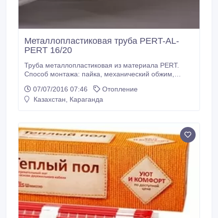
Металлопластиковая труба PERT-AL-
PERT 16/20
Труба металлопластиковая из материала PERT.
Способ монтажа: пайка, механический обжим,
пресс обжим. Труба металлопластиковая из
07/07/2016 07:46
Отопление
материала PERT (полиэтилен высокой термической
Казахстан, Караганда
стойкости - разработка 2004г). Предназначена для
систем водопроводов, систем отопления с высокой
температурой теплоносителя.