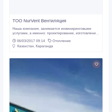
TOO NurVent Вентиляция
Наша компания, занимается инжиниринговыми
услугами, а именно: проектирование, изготовление
и монтаж систем вентиляции и кондиционирования,
06/03/2017 09:14
Отопление
а также поставкой вентиляционного и
Казахстан, Караганда
климатического оборудования. Данными услугами
компания занимается с 2013 года. Опыт многих
наших сотрудников в данной сфере составляет
более 10 лет.