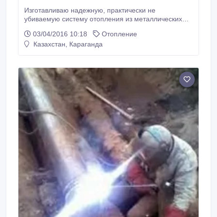
Изготавливаю надежную, практически не
убиваемую систему отопления из металлических
труб. Устойчивость к высокой температуре
03/04/2016 10:18
Отопление
теплоносителя гарантирует безопасность и
Казахстан, Караганда
большой срок службы. Энергонезависимость.
Выполняю Тепловой и гидравлический расчет,
качественно и в срок монтажные работы. Полный
комплекс электромонтажных работ.