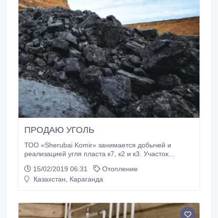
ПРОДАЮ УГОЛЬ
ТОО «Sherubai Komir» занимается добычей и
реализацией угля пласта к7, к2 и к3. Участок
угольных пластов ТОО «Sherubai Komir»
15/02/2019 06:31
Отопление
расположен в промышленно развитом районе на
Казахстан, Караганда
Центральном участке поля шахты 9 бис Шерубай-
Нуринского угленосного района Карагандинского
угольного бассейна. Добыча угля осуществляется
открытым способом, горизонтальными уступами с
перевозкой горной массы автотранспортом.