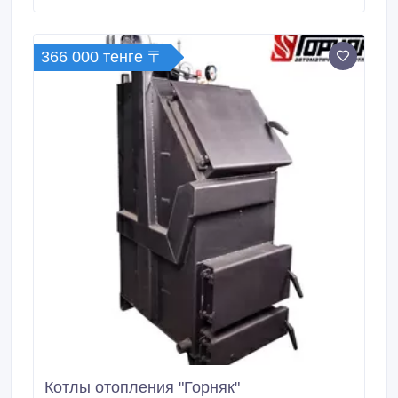
(780*1490*530, m=0, 45т.) 27300 тенге; Л 4д-8
(780*740*530, m=0, 23т.) 13700 тенге; Л 4-8/2
(780*2980*530, m=0, 9т.
366 000 тенге 〒
Котлы отопления "Горняк"