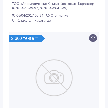
ТОО «АвтоматическиеКотлы» Казахстан, Караганда,
8-701-527-39-97, 8-701-538-41-39,
www.autokotly.com Производим котлы длительного
05/04/2017 08:34
Отопление
горения! Доставка по всему Казахстану и Росcии! -
Казахстан, Караганда
Уникальный процесс длительного верхнего горения
топлива - Теплообменник котла выполнен из стали
5 мм.
2 600 тенге 〒