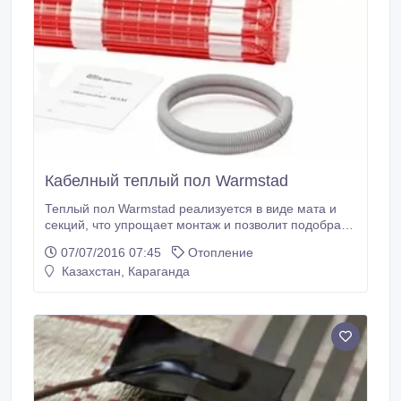
Кабелный теплый пол Warmstad
Теплый пол Warmstad реализуется в виде мата и
секций, что упрощает монтаж и позволит подобрать
оптимальный вариант для каждого потребителя.
07/07/2016 07:45
Отопление
Преимущества: •равномерное распределение
Казахстан, Караганда
тепла - достигается за счет свободного шага
укладки кабеля. В холодных помещениях шаг
уменьшается - для получения большей
теплоотдачи, а в теплых увеличивается – позволяя
охватить большую площадь.